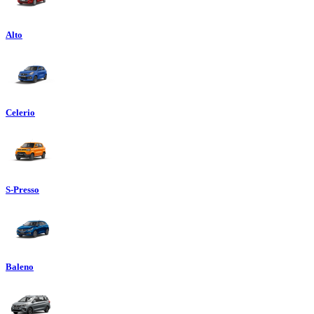
Alto
Celerio
S-Presso
Baleno