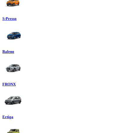
S-Presso
Baleno
FRONX
Ertiga