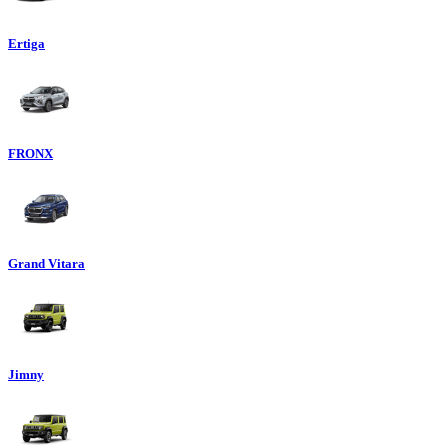
Ertiga
FRONX
Grand Vitara
Jimny