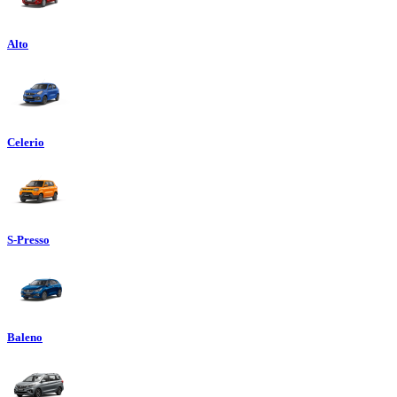
Alto
Celerio
S-Presso
Baleno