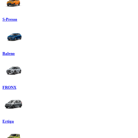
S-Presso
Baleno
FRONX
Ertiga