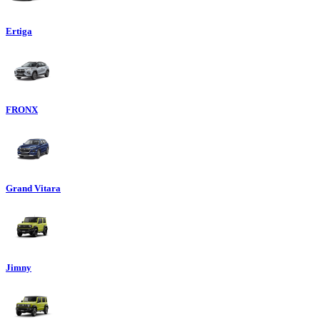
Ertiga
FRONX
Grand Vitara
Jimny