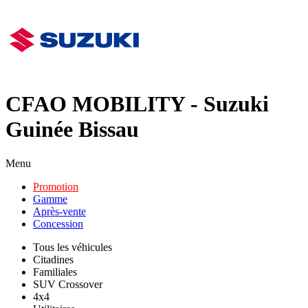
CFAO MOBILITY - Suzuki
Guinée Bissau
Menu
Promotion
Gamme
Après-vente
Concession
Tous les véhicules
Citadines
Familiales
SUV Crossover
4x4