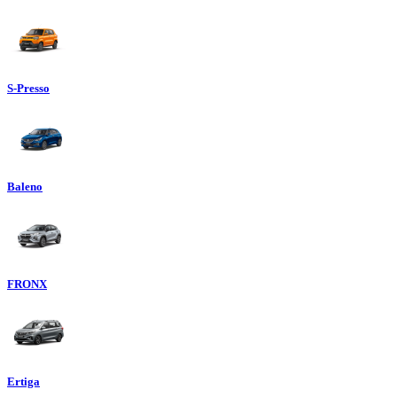
S-Presso
Baleno
FRONX
Ertiga