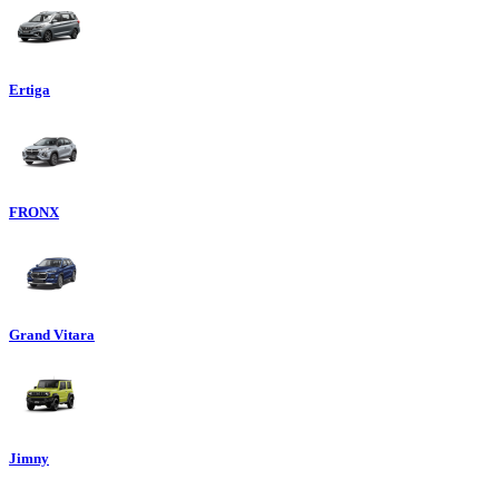
Ertiga
FRONX
Grand Vitara
Jimny